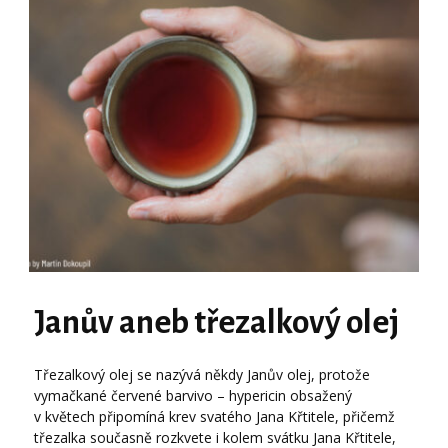
Janův aneb třezalkový olej
Třezalkový olej se nazývá někdy Janův olej, protože
vymačkané červené barvivo – hypericin obsažený
v květech připomíná krev svatého Jana Křtitele, přičemž
třezalka současně rozkvete i kolem svátku Jana Křtitele,