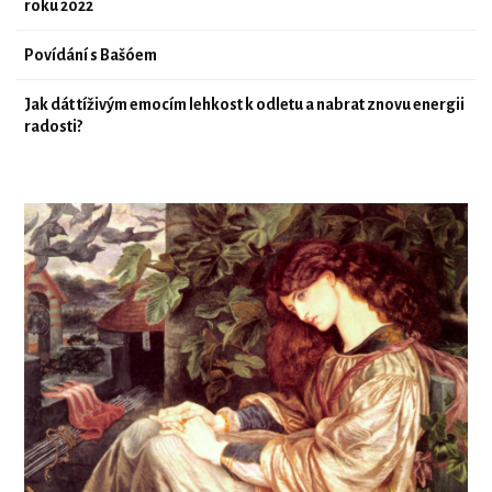
roku 2022
Povídání s Bašóem
Jak dát tíživým emocím lehkost k odletu a nabrat znovu energii
radosti?