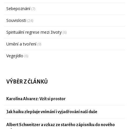
Sebepoznání
(7)
Souvislosti
(24)
Spirituální regrese mezi životy
(6)
Umění a tvoření
(9)
Vegejídlo
(6)
VÝBĚR Z ČLÁNKŮ
Karolína Alvarez: Vzít si prostor
Jak haiku zlepšuje vnímání i vyjadřování naší duše
Albert Schweitzer a vzkaz ze starého zápisníku do nového