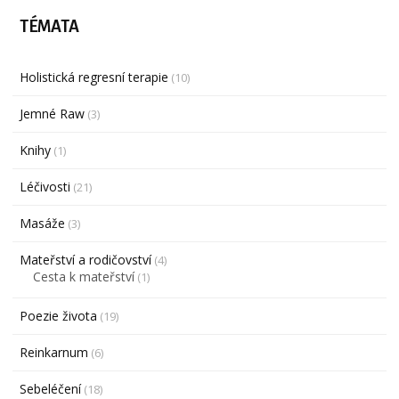
TÉMATA
Holistická regresní terapie
(10)
Jemné Raw
(3)
Knihy
(1)
Léčivosti
(21)
Masáže
(3)
Mateřství a rodičovství
(4)
Cesta k mateřství
(1)
Poezie života
(19)
Reinkarnum
(6)
Sebeléčení
(18)