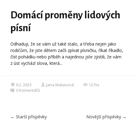
Domácí proměny lidových
písní
Odhaduji, že se vám už také stalo, a třeba nejen jako
rodičům, že jste dětem začli zpívat písničku, říkat říkadlo,
číst pohádku nebo příběh a najednou jste zjistili, že vám
z úst vychází slova, která...
9.2. 2023
Jana Matasová
1215x
0
Komentářů
←
Starší příspěvky
Novější příspěvky
→