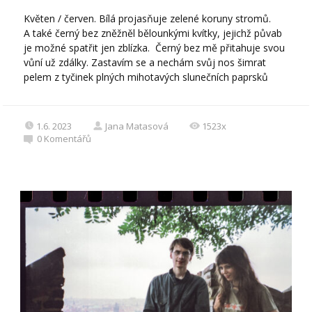
Květen / červen. Bílá projasňuje zelené koruny stromů.
A také černý bez zněžněl bělounkými kvítky, jejichž půvab
je možné spatřit jen zblízka. Černý bez mě přitahuje svou
vůní už zdálky. Zastavím se a nechám svůj nos šimrat
pelem z tyčinek plných mihotavých slunečních paprsků
1.6. 2023
Jana Matasová
1523x
0
Komentářů