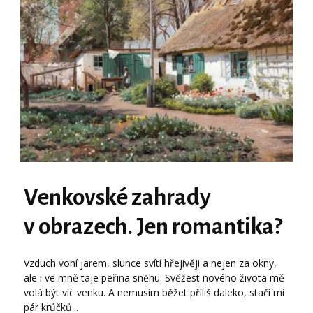
Venkovské zahrady
v obrazech. Jen romantika?
Vzduch voní jarem, slunce svítí hřejivěji a nejen za okny,
ale i ve mně taje peřina sněhu. Svěžest nového života mě
volá být víc venku. A nemusím běžet příliš daleko, stačí mi
pár krůčků...