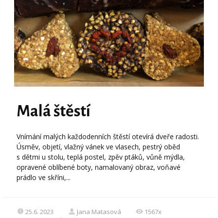
Malá štěstí
Vnímání malých každodenních štěstí otevírá dveře radosti.
Úsměv, objetí, vlažný vánek ve vlasech, pestrý oběd
s dětmi u stolu, teplá postel, zpěv ptáků, vůně mýdla,
opravené oblíbené boty, namalovaný obraz, voňavé
prádlo ve skříni,...
25.6. 2023
Jana Matasová
1567x