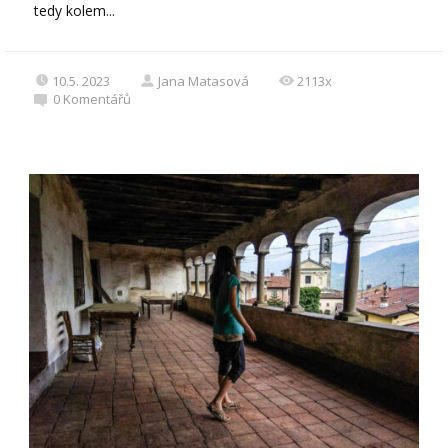
tedy kolem...
10.5. 2023
Jana Matasová
2113x
0
Komentářů