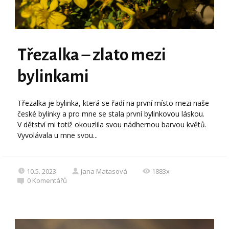
Třezalka – zlato mezi
bylinkami
Třezalka je bylinka, která se řadí na první místo mezi naše
české bylinky a pro mne se stala první bylinkovou láskou.
V dětství mi totiž okouzlila svou nádhernou barvou květů.
Vyvolávala u mne svou...
10.5. 2023
Jana Matasová
1883x
0
Komentářů