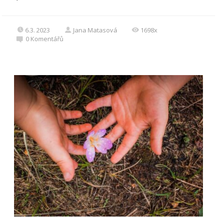
6.3. 2023
Jana Matasová
1698x
0
Komentářů