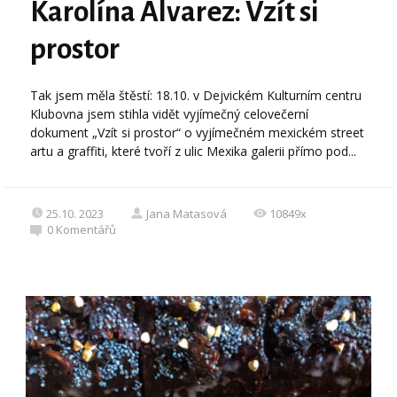
Karolína Alvarez: Vzít si
prostor
Tak jsem měla štěstí: 18.10. v Dejvickém Kulturním centru
Klubovna jsem stihla vidět vyjímečný celovečerní
dokument „Vzít si prostor“ o vyjímečném mexickém street
artu a graffiti, které tvoří z ulic Mexika galerii přímo pod...
25.10. 2023
Jana Matasová
10849x
0
Komentářů