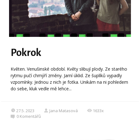
Pokrok
Květen. Venušinské období. Květy slibují plody. Ze starého
rytmu pučí chmýří změny. Jarní úklid. Ze šuplíků vypadly
vzpomínky. Jednou z nich je fotka. Unikám na ni pohledem
do sebe, kluk vedle mě lehce...
27.5. 2023
Jana Matasová
1633x
0
Komentářů