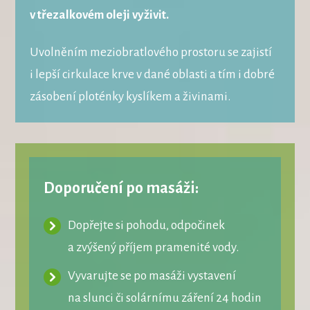
v třezalkovém oleji vyživit.
Uvolněním meziobratlového prostoru se zajistí
i lepší cirkulace krve v dané oblasti a tím i dobré
zásobení ploténky kyslíkem a živinami.
Doporučení po masáži:
Dopřejte si pohodu, odpočinek
a zvýšený příjem pramenité vody.
Vyvarujte se po masáži vystavení
na slunci či solárnímu záření 24 hodin