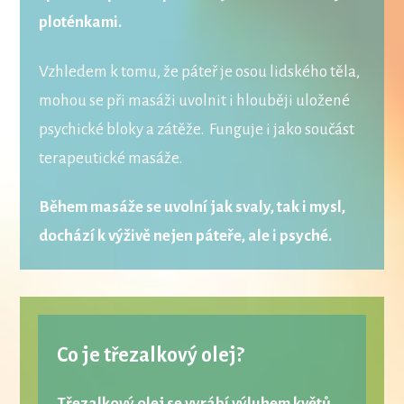
ploténkami.
Vzhledem k tomu, že páteř je osou lidského těla,
mohou se při masáži uvolnit i hlouběji uložené
psychické bloky a zátěže. Funguje i jako součást
terapeutické masáže.
Během masáže se uvolní jak svaly, tak i mysl,
dochází k výživě nejen páteře, ale i psyché.
Co je třezalkový olej?
Třezalkový olej
se vyrábí výluhem květů