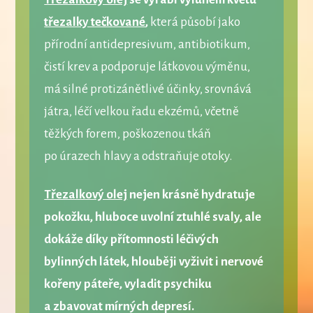
třezalky tečkované
,
která působí jako
přírodní antidepresivum, antibiotikum,
čistí krev a podporuje látkovou výměnu,
má silné protizánětlivé účinky, srovnává
játra, léčí velkou řadu ekzémů, včetně
těžkých forem, poškozenou tkáň
po úrazech hlavy a odstraňuje otoky.
Třezalkový olej
nejen krásně hydratuje
pokožku, hluboce uvolní ztuhlé svaly, ale
dokáže díky přítomnosti léčivých
bylinných látek, hlouběji vyživit i nervové
kořeny páteře, vyladit psychiku
a zbavovat mírných depresí.