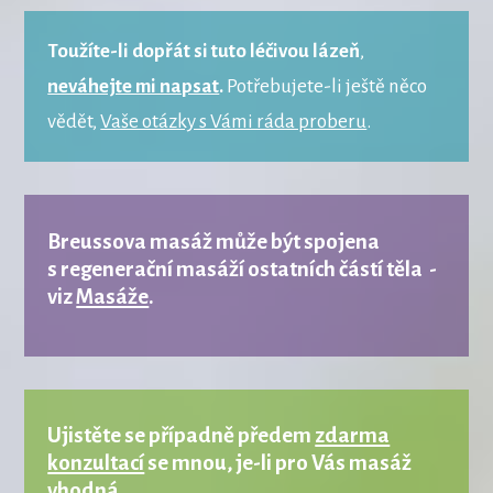
Toužíte-li dopřát si tuto léčivou lázeň
,
neváhejte mi napsat
.
Potřebujete-li ještě něco
vědět,
Vaše otázky s Vámi ráda proberu
.
Breussova masáž může být spojena
s regenerační masáží ostatních částí těla -
viz
Masáže
.
Ujistěte se případně předem
zdarma
konzultací
se mnou, je-li pro Vás masáž
vhodná.