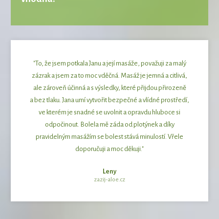
"To, že jsem potkala Janu a její masáže, považuji za malý
zázrak a jsem za to moc vděčná. Masáž je jemná a citlivá,
ale zároveň účinná a s výsledky, které přijdou přirozeně
a bez tlaku. Jana umí vytvořit bezpečné a vlídné prostředí,
ve kterém je snadné se uvolnit a opravdu hluboce si
odpočinout. Bolela mě záda od plotýnek a díky
pravidelným masážím se bolest stává minulostí. Vřele
doporučuji a moc děkuji."
Leny
zazij-aloe.cz