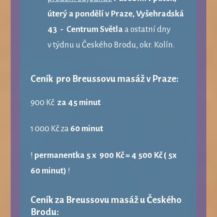
úterý a pondělí v Praze, Vyšehradská
43 - Centrum Světla
a ostatní dny
v týdnu u Českého Brodu, okr. Kolín.
Ceník
pro Breussovu masáž
v Praze
:
900 Kč
za 45 minut
1 000 Kč za
60 minut
!
permanentka 5 x 900 Kč = 4 500 Kč ( 5x
60 minut)
!
Ceník za Breussovu masáž u Českého
Brodu: