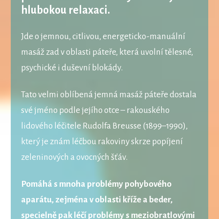
hlubokou relaxaci.
Jde o jemnou, citlivou, energeticko-manuální
masáž zad v oblasti páteře, která uvolní tělesné,
psychické i duševní blokády.
Tato velmi oblíbená jemná masáž páteře dostala
své jméno podle jejího otce – rakouského
lidového léčitele Rudolfa Breusse (1899–1990),
který je znám léčbou rakoviny skrze popíjení
zeleninových a ovocných šťáv.
Pomáhá s mnoha problémy pohybového
aparátu, zejména v oblasti kříže a beder,
specielně pak léčí problémy s meziobratlovými