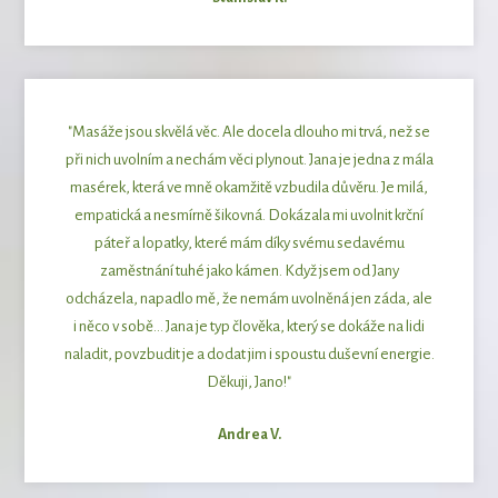
"Masáže jsou skvělá věc. Ale docela dlouho mi trvá, než se
při nich uvolním a nechám věci plynout. Jana je jedna z mála
masérek, která ve mně okamžitě vzbudila důvěru. Je milá,
empatická a nesmírně šikovná. Dokázala mi uvolnit krční
páteř a lopatky, které mám díky svému sedavému
zaměstnání tuhé jako kámen. Když jsem od Jany
odcházela, napadlo mě, že nemám uvolněná jen záda, ale
i něco v sobě... Jana je typ člověka, který se dokáže na lidi
naladit, povzbudit je a dodat jim i spoustu duševní energie.
Děkuji, Jano!"
Andrea V.