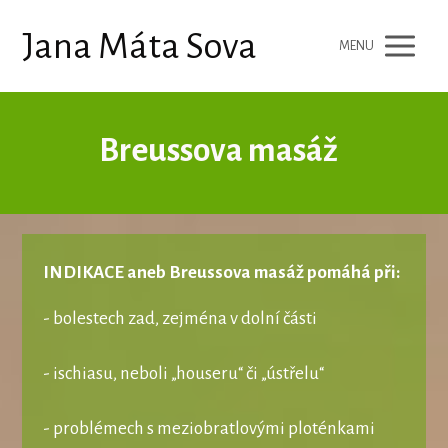
Jana Máta Sova
MENU
Breussova masáž
INDIKACE aneb Breussova masáž pomáhá při:
- bolestech zad, zejména v dolní části
- ischiasu, neboli „houseru“ či „ústřelu“
- problémech s meziobratlovými ploténkami