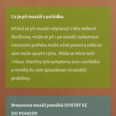
Co je při masáži v pořádku:
Jelikož se při masáži odplavují z těla veškeré
škodliviny, může se při i po masáži vyskytnout
intenzivní potřeba močit, silné pocení a nebo se
vám může spustit rýma. Může se lehce točit
i hlava. Všechny tyto symptomy jsou v pořádku
a neměly by vám způsobovat výraznější
problémy.
Breussova masáž pomáhá DOSTAT SE
DO POHODY
.