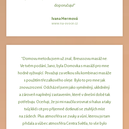
doporučuju!"
Ivana Hermová
www.na-ovoce.cz
"Dornovu metodu jsem už znal, Breussovu masáž ne.
Ve tvém podání, Jano, byla Dornovka s masáží pro mne
hodně vyživující. Považuji za velkou sílu kombinaci masáže
s použitím třezalkového oleje. Bylo to pro mne jak
znovuzrození. Odcházel jsem jako vyměněný, uklidněný
a zároveň naplněný zastavením, které v dnešní době tak
potřebuju. Oceňuji, že jsi mi naučila srovnat si halux a taky
tvůj klid i cit pro příjemné dotknutí se ztuhlých míst
na zádech. Plus atmosféra se zvuky a vůní, kterou jsi tam
přidala a vůbec atmosféra Centra Světla, to vše bylo