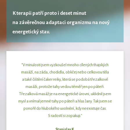
K terapii patří proto
i deset minut
na závěrečnou adaptaci organizmu na nový
energetický stav.
"V minulosti jsem vyzkoušel mnoho cílených thajských
masáží, na záda, chodidla, obličej nebo celkovou těla
a také čištění čaker reiky, která se podobá třezalkové
masáži, protože tahy vedou téměř jen po páteři.
Třezalková masáž je na energetické úrovni, uklidnil jsem
mysl a vnímal jemné tahy po páteři a hlas Jany. Tak jsem se
ponořil do hlubokého uvolnění, kdy neexistuje čas.
S radostí si zopakuji."
Stanislav K.