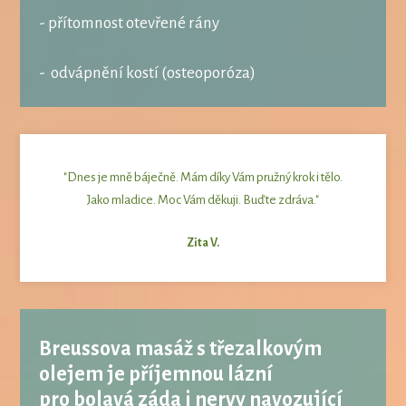
- přítomnost otevřené rány
- odvápnění kostí (osteoporóza)
"Dnes je mně báječně. Mám díky Vám pružný krok i tělo.
Jako mladice. Moc Vám děkuji. Buďte zdráva."
Zita V.
Breussova masáž s třezalkovým
olejem je příjemnou lázní
pro bolavá záda i nervy navozující