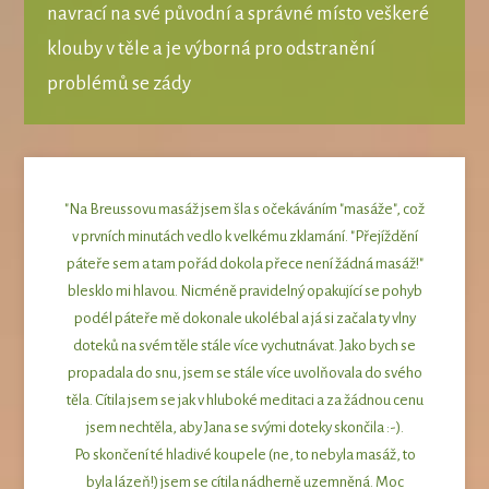
navrací na své původní a správné místo veškeré
klouby v těle a je výborná pro odstranění
problémů se zády
"Na Breussovu masáž jsem šla s očekáváním "masáže", což
v prvních minutách vedlo k velkému zklamání. "Přejíždění
páteře sem a tam pořád dokola přece není žádná masáž!"
blesklo mi hlavou. Nicméně pravidelný opakující se pohyb
podél páteře mě dokonale ukolébal a já si začala ty vlny
doteků na svém těle stále více vychutnávat. Jako bych se
propadala do snu, jsem se stále více uvolňovala do svého
těla. Cítila jsem se jak v hluboké meditaci a za žádnou cenu
jsem nechtěla, aby Jana se svými doteky skončila :-).
Po skončení té hladivé koupele (ne, to nebyla masáž, to
byla lázeň!) jsem se cítila nádherně uzemněná. Moc