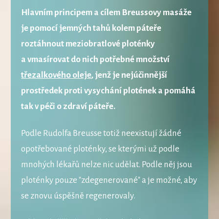
Hlavním principem a cílem Breussovy masáže
je pomocí jemných tahů kolem páteře
roztáhnout meziobratlové ploténky
a vmasírovat do nich potřebné množství
třezalkového oleje
, jenž je nejúčinnější
prostředek proti vysychání plotének a pomáhá
tak v péči o zdraví páteře.
Podle Rudolfa Breusse totiž neexistují žádné
opotřebované ploténky, se kterými už podle
mnohých lékařů nelze nic udělat. Podle něj jsou
ploténky pouze "zdegenerované" a je možné, aby
se znovu úspěšně regenerovaly.