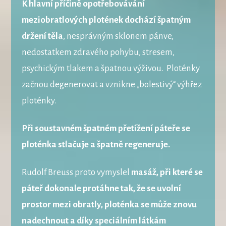
K hlavní příčině opotřebovávání
meziobratlových plotének dochází špatným
držení těla
, nesprávným sklonem pánve,
nedostatkem zdravého pohybu, stresem,
psychickým tlakem a špatnou výživou. Ploténky
začnou degenerovat a vznikne „bolestivý“ výhřez
ploténky.
Při soustavném špatném přetížení páteře se
ploténka stlačuje a špatně regeneruje.
Rudolf Breuss proto vymyslel
masáž, při které se
páteř dokonale protáhne tak, že se uvolní
prostor mezi obratly, ploténka se může znovu
nadechnout a díky speciálním látkám