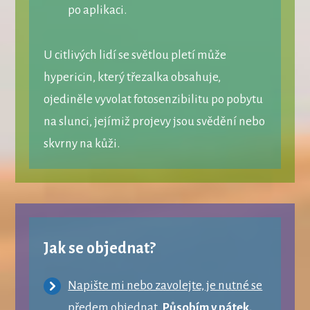
po aplikaci.
U citlivých lidí se světlou pletí může
hypericin, který třezalka obsahuje,
ojediněle vyvolat fotosenzibilitu po pobytu
na slunci, jejímiž projevy jsou svědění nebo
skvrny na kůži.
Jak se objednat?
Napište mi nebo zavolejte, je nutné se
předem objednat.
Působím v pátek,