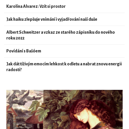
Karolína Alvarez: Vzít si prostor
Jak haiku zlepšuje vnímání i vyjadřování naší duše
Albert Schweitzer a vzkaz ze starého zápisníku do nového
roku 2022
Povídání s Bašóem
Jak dát tíživým emocím lehkost k odletu a nabrat znovu energii
radosti?