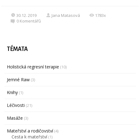
30.12. 2019
Jana Matasová
1783x
0
Komentářů
TÉMATA
Holistická regresní terapie
(10)
Jemné Raw
(3)
Knihy
(1)
Léčivosti
(21)
Masáže
(3)
Mateřství a rodičovství
(4)
Cesta k mateřství
(1)