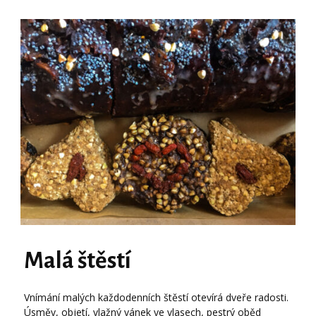
Malá štěstí
Vnímání malých každodenních štěstí otevírá dveře radosti.
Úsměv, objetí, vlažný vánek ve vlasech, pestrý oběd