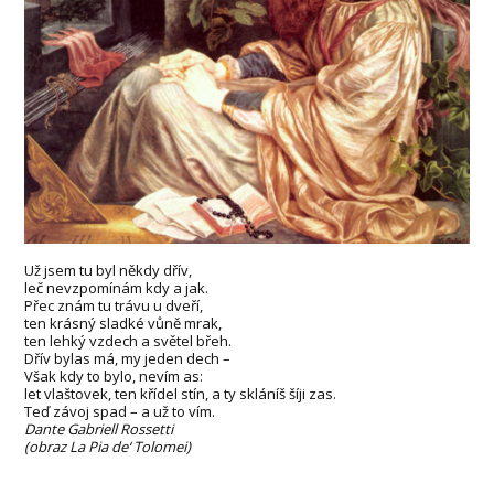
Už jsem tu byl někdy dřív,
leč nevzpomínám kdy a jak.
Přec znám tu trávu u dveří,
ten krásný sladké vůně mrak,
ten lehký vzdech a světel břeh.
Dřív bylas má, my jeden dech –
Však kdy to bylo, nevím as:
let vlaštovek, ten křídel stín, a ty skláníš šíji zas.
Teď závoj spad – a už to vím.
Dante Gabriell Rossetti
(obraz La Pia de‘ Tolomei)