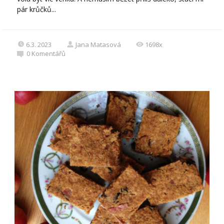
pár krůčků...
6.3. 2023
Jana Matasová
1698x
0
Komentářů