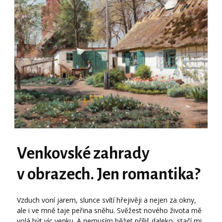
Venkovské zahrady
v obrazech. Jen romantika?
Vzduch voní jarem, slunce svítí hřejivěji a nejen za okny,
ale i ve mně taje peřina sněhu. Svěžest nového života mě
volá být víc venku. A nemusím běžet příliš daleko, stačí mi