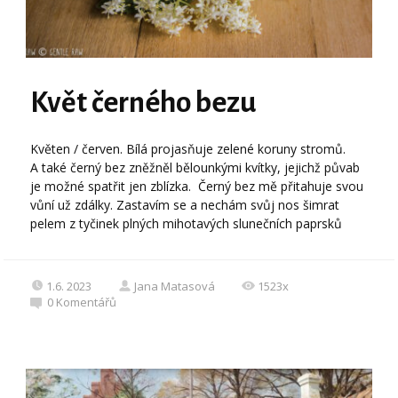
Květ černého bezu
Květen / červen. Bílá projasňuje zelené koruny stromů.
A také černý bez zněžněl bělounkými kvítky, jejichž půvab
je možné spatřit jen zblízka. Černý bez mě přitahuje svou
vůní už zdálky. Zastavím se a nechám svůj nos šimrat
pelem z tyčinek plných mihotavých slunečních paprsků
1.6. 2023
Jana Matasová
1523x
0
Komentářů