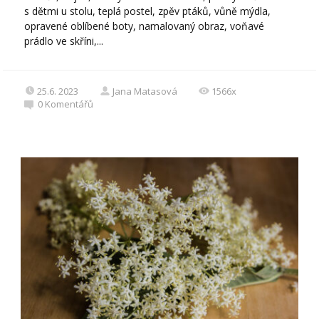
s dětmi u stolu, teplá postel, zpěv ptáků, vůně mýdla,
opravené oblíbené boty, namalovaný obraz, voňavé
prádlo ve skříni,...
25.6. 2023
Jana Matasová
1566x
0
Komentářů