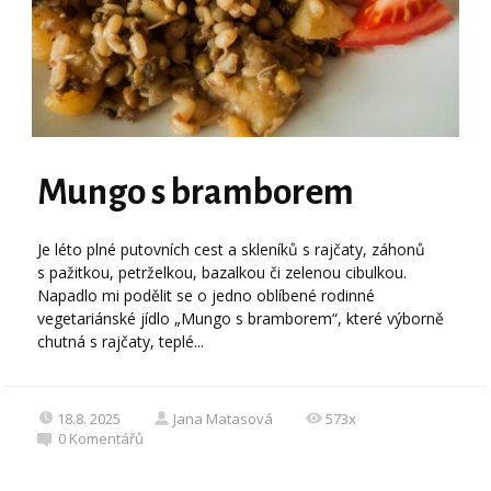
Mungo s bramborem
Je léto plné putovních cest a skleníků s rajčaty, záhonů
s pažitkou, petrželkou, bazalkou či zelenou cibulkou.
Napadlo mi podělit se o jedno oblíbené rodinné
vegetariánské jídlo „Mungo s bramborem“, které výborně
chutná s rajčaty, teplé...
18.8. 2025
Jana Matasová
573x
0
Komentářů