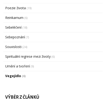
Poezie života
(19)
Reinkarnum
(6)
Sebeléčení
(18)
Sebepoznání
(7)
Souvislosti
(24)
Spirituální regrese mezi životy
(6)
Umění a tvoření
(9)
Vegejídlo
(6)
VÝBĚR Z ČLÁNKŮ