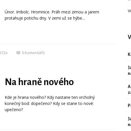
V
Únor. Imbolc. Hromnice. Práh mezi zimou a jarem
protahuje potichu dny. V zemi už se hýbe...
V
672x
0
Komentářů
K
J
n
Na hraně nového
A
z
Kde je hrana nového? Kdy nastane ten vrcholný
konečný bod: dopečeno? Kdy se stane to nové:
P
upečeno?
J
n