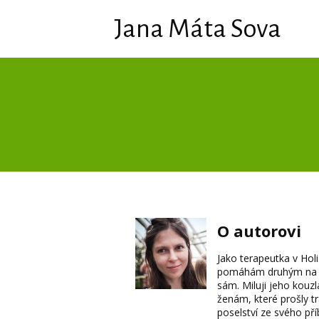
Jana Máta Sova
O autorovi
Jako terapeutka v Holis
pomáhám druhým na ces
sám. Miluji jeho kouz
ženám, které prošly t
poselství ze svého př