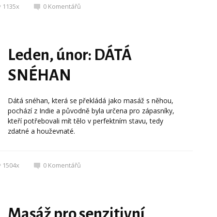
1135x
0
Komentářů
Leden, únor: DÁTÁ
SNÉHAN
Dátá snéhan, která se překládá jako masáž s něhou,
pochází z Indie a původně byla určena pro zápasníky,
kteří potřebovali mít tělo v perfektním stavu, tedy
zdatné a houževnaté.
1504x
0
Komentářů
Masáž pro senzitivní