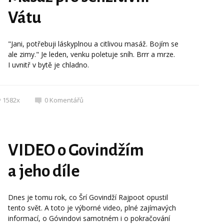
Vátu
"Jani, potřebuji láskyplnou a citlivou masáž. Bojím se
ale zimy." Je leden, venku poletuje sníh. Brrr a mrze.
I uvnitř v bytě je chladno.
1582x
0
Komentářů
VIDEO o Govindžím
a jeho díle
Dnes je tomu rok, co Šrí Govindží Rajpoot opustil
tento svět. A toto je výborné video, plné zajímavých
informací, o Góvindovi samotném i o pokračování