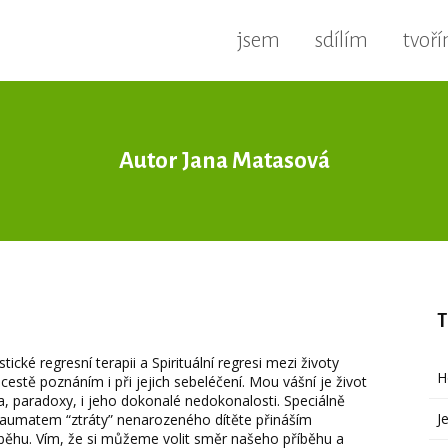
jsem
sdílím
tvoř
Autor Jana Matasová
T
tické regresní terapii a Spirituální regresi mezi životy
H
tě poznáním i při jejich sebeléčení. Mou vášní je život
la, paradoxy, i jeho dokonalé nedokonalosti. Speciálně
J
raumatem “ztráty” nenarozeného dítěte přináším
íběhu. Vím, že si můžeme volit směr našeho příběhu a