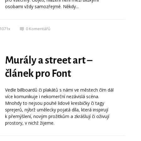
osobami vždy samozřejmé. Někdy...
1071x
0
Komentářů
Murály a street art –
článek pro Font
Vedle billboardů či plakátů s námi ve městech čím dál
více komunikuje i nekomerční nezávislá scéna.
Mnohdy to nejsou pouhé lidové kresbičky či tagy
sprejerů, nýbrž umělecky pojatá díla, která inspirují
k přemýšlení, novým prožitkům a zkrášlují či oživují
prostory, v nichž žijeme.