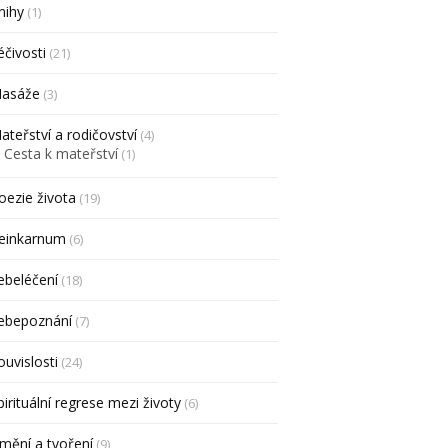
nihy
(1)
éčivosti
(21)
asáže
(3)
ateřství a rodičovství
(4)
Cesta k mateřství
(1)
oezie života
(19)
einkarnum
(6)
ebeléčení
(18)
ebepoznání
(7)
ouvislosti
(24)
pirituální regrese mezi životy
(6)
mění a tvoření
(9)