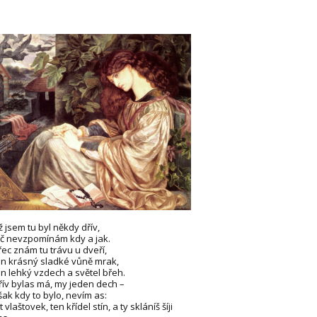
ž jsem tu byl někdy dřív,
eč nevzpomínám kdy a jak.
řec znám tu trávu u dveří,
en krásný sladké vůně mrak,
en lehký vzdech a světel břeh.
řív bylas má, my jeden dech –
šak kdy to bylo, nevím as:
t vlaštovek, ten křídel stín, a ty skláníš šíji