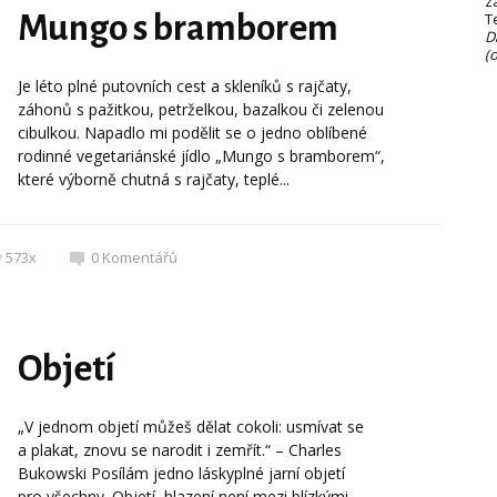
z
Mungo s bramborem
T
D
(
Je léto plné putovních cest a skleníků s rajčaty,
záhonů s pažitkou, petrželkou, bazalkou či zelenou
cibulkou. Napadlo mi podělit se o jedno oblíbené
rodinné vegetariánské jídlo „Mungo s bramborem“,
které výborně chutná s rajčaty, teplé...
573x
0
Komentářů
Objetí
„V jednom objetí můžeš dělat cokoli: usmívat se
a plakat, znovu se narodit i zemřít.“ – Charles
Bukowski Posílám jedno láskyplné jarní objetí
pro všechny. Objetí, hlazení není mezi blízkými