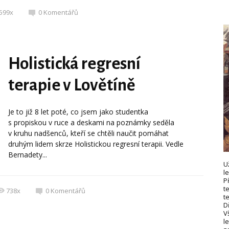
599x
0
Komentářů
Holistická regresní
terapie v Lovětíně
Je to již 8 let poté, co jsem jako studentka
s propiskou v ruce a deskami na poznámky seděla
v kruhu nadšenců, kteří se chtěli naučit pomáhat
druhým lidem skrze Holistickou regresní terapii. Vedle
Bernadety...
U
l
P
t
738x
0
Komentářů
t
D
V
le