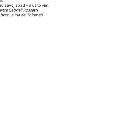
as.
eď závoj spad – a už to vím.
ante Gabriell Rossetti
obraz La Pia de‘ Tolomei)