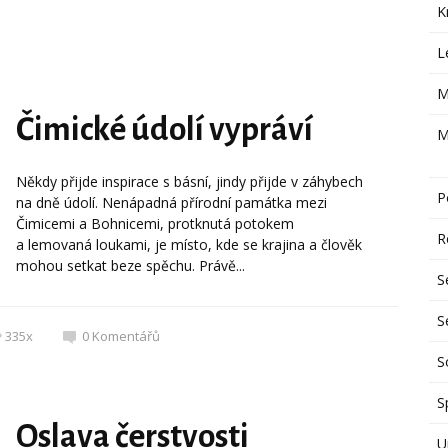
K
L
M
Čimické údolí vypráví
M
Někdy přijde inspirace s básní, jindy přijde v záhybech
P
na dně údolí. Nenápadná přírodní památka mezi
Čimicemi a Bohnicemi, protknutá potokem
R
a lemovaná loukami, je místo, kde se krajina a člověk
mohou setkat beze spěchu. Právě...
S
S
335x
0
Komentářů
S
S
Oslava čerstvosti
U