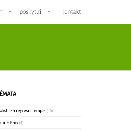
ím
poskytuji
| kontakt |
ÉMATA
olistická regresní terapie
(10)
emné Raw
(3)