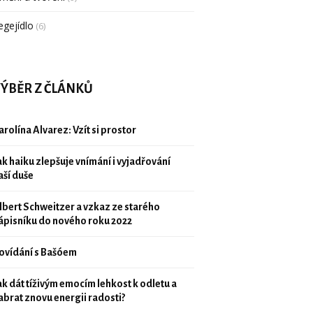
egejídlo
(6)
ÝBĚR Z ČLÁNKŮ
arolína Alvarez: Vzít si prostor
ak haiku zlepšuje vnímání i vyjadřování
aší duše
lbert Schweitzer a vzkaz ze starého
ápisníku do nového roku 2022
ovídání s Bašóem
ak dát tíživým emocím lehkost k odletu a
abrat znovu energii radosti?