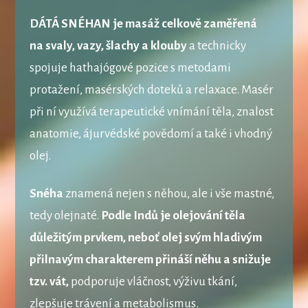
DÁTÁ SNÉHAN je masáž celkově zaměřená
na svaly, vazy, šlachy a klouby
a technicky
spojuje hathajógové pozice s metodami
protažení, masérských doteků a relaxace. Masér
při ní využívá terapeutické vnímání těla, znalost
anatomie, ájurvédské povědomí a také i vhodný
olej.
Snéha
znamená nejen s něhou, ale i vše mastné,
tedy olejnaté.
Podle Indů je olejování těla
důležitým prvkem, neboť olej svým hladivým
přilnavým charakterem přináší něhu a snižuje
tzv. vát,
podporuje vláčnost, výživu tkání,
zlepšuje trávení a metabolismus.