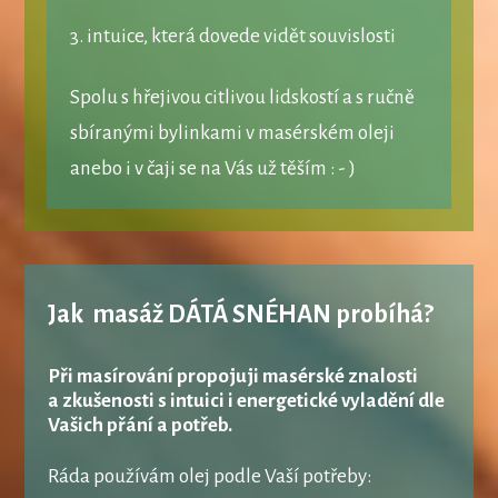
3. intuice, která dovede vidět souvislosti
Spolu s hřejivou citlivou lidskostí a s ručně
sbíranými bylinkami v masérském oleji
anebo i v čaji se na Vás už těším : - )
Jak masáž DÁTÁ SNÉHAN probíhá?
Při masírování propojuji masérské znalosti
a zkušenosti s intuici i energetické vyladění dle
Vašich přání a potřeb.
Ráda používám olej podle Vaší potřeby: