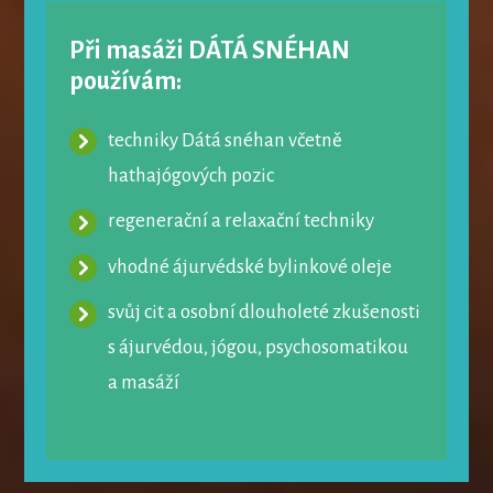
Při masáži DÁTÁ SNÉHAN
používám:
techniky Dátá snéhan včetně
hathajógových pozic
regenerační a relaxační techniky
vhodné ájurvédské bylinkové oleje
svůj cit a osobní dlouholeté zkušenosti
s ájurvédou, jógou, psychosomatikou
a masáží