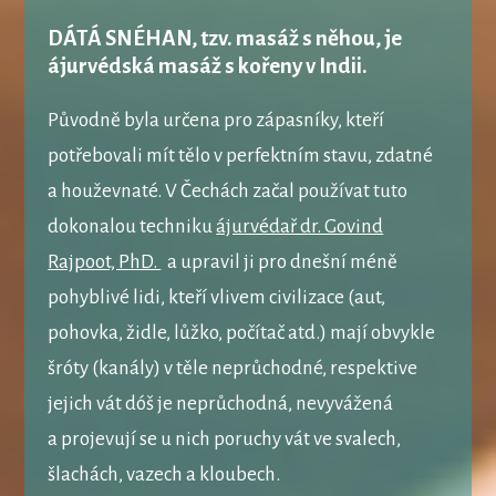
DÁTÁ SNÉHAN, tzv. masáž s něhou,
je
ájurvédská masáž s kořeny v Indii.
Původně byla určena pro zápasníky, kteří
potřebovali mít tělo v perfektním stavu, zdatné
a houževnaté. V Čechách začal používat tuto
dokonalou techniku
ájurvédař dr. Govind
Rajpoot, PhD.
a upravil ji pro dnešní méně
pohyblivé lidi, kteří vlivem civilizace (aut,
pohovka, židle, lůžko, počítač atd.) mají obvykle
šróty (kanály) v těle neprůchodné, respektive
jejich vát dóš je neprůchodná, nevyvážená
a projevují se u nich poruchy vát ve svalech,
šlachách, vazech a kloubech.