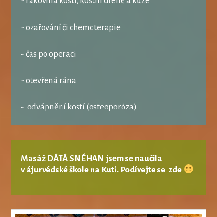
- rakovina kostí, kostní dřeně a kůže
- ozařování či chemoterapie
- čas po operaci
- otevřená rána
- odvápnění kostí (osteoporóza)
Masáž DÁTÁ SNÉHAN
jsem se naučila
v ájurvédské škole na Kuti
.
Podívejte se zde