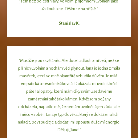
jsem bez bolesti hlavy, ve velmi příjemném uvolnění jako
už dlouho ne. Těším se na příště."
Stanislav K.
"Masáže jsou skvělá věc. Ale docela dlouho mi trvá, než se
při nich uvolním a nechám věci plynout. Jana je jedna z mála
masérek, která ve mně okamžitě vzbudila důvěru. Je milá,
empatická a nesmírně šikovná. Dokázala mi uvolnit krční
páteř a lopatky, které mám díky svému sedavému
zaměstnání tuhé jako kámen. Když jsem od Jany
odcházela, napadlo mě, že nemám uvolněná jen záda, ale
i něco v sobě... Jana je typ člověka, který se dokáže na lidi
naladit, povzbudit je a dodat jim i spoustu duševní energie.
Děkuji, Jano!"