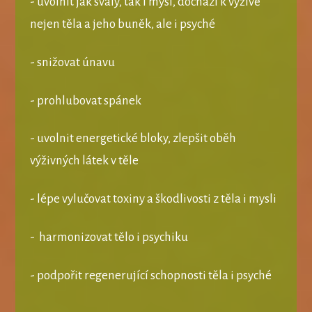
- uvolnit jak svaly, tak i mysl, dochází k výživě
nejen těla a jeho buněk, ale i psyché
- snižovat únavu
- prohlubovat spánek
- uvolnit energetické bloky, zlepšit oběh
výživných látek v těle
- lépe vylučovat toxiny a škodlivosti z těla i mysli
- harmonizovat tělo i psychiku
- podpořit regenerující schopnosti těla i psyché