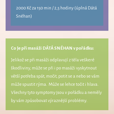
2000 Kč za 150 min / 2,5 hodiny (úplná Dátá
Snéhan)
Co je při masáži DÁTÁ SNÉHAN v pořádku:
Jelikož se při masáži odplavují z těla veškeré
škodliviny, může se při i po masáži vyskytnout
větší potřeba spát, močit, potit se a nebo se vám
může spustit rýma. Může se lehce točit i hlava.
Všechny tyto symptomy jsou v pořádku a neměly
by vám způsobovat výraznější problémy.