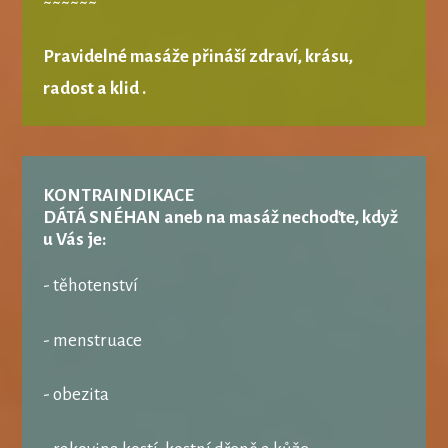
~~~~~~
Pravidelné masáže přináší zdraví, krásu,
radost a klid .
KONTRAINDIKACE
DÁTÁ SNÉHAN aneb na masáž nechoďte, když
u Vás je:
- těhotenství
- menstruace
- obezita