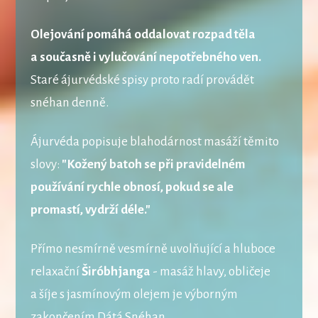
Olejování pomáhá oddalovat rozpad těla
a současně i vylučování nepotřebného ven.
Staré ájurvédské spisy proto radí provádět
snéhan denně.
Ájurvéda popisuje blahodárnost masáží těmito
slovy:
"Kožený batoh se při pravidelném
používání rychle obnosí, pokud se ale
promastí, vydrží déle."
Přímo nesmírně vesmírně uvolňující a hluboce
relaxační
Širóbhjanga
- masáž hlavy, obličeje
a šíje s jasmínovým olejem je výborným
zakončením Dátá Snéhan.