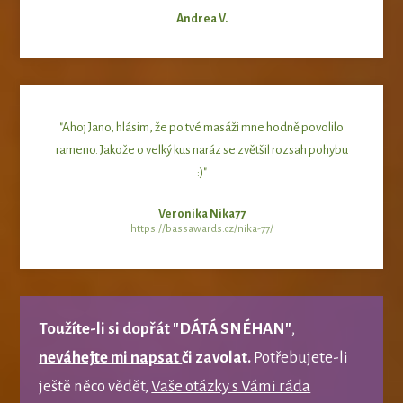
Andrea V.
"Ahoj Jano, hlásim, že po tvé masáži mne hodně povolilo
rameno. Jakože o velký kus naráz se zvětšil rozsah pohybu
:)"
Veronika Nika77
https://bassawards.cz/nika-77/
Toužíte-li si dopřát "DÁTÁ SNÉHAN"
,
neváhejte mi napsat
či zavolat.
Potřebujete-li
ještě něco vědět,
Vaše otázky s Vámi ráda