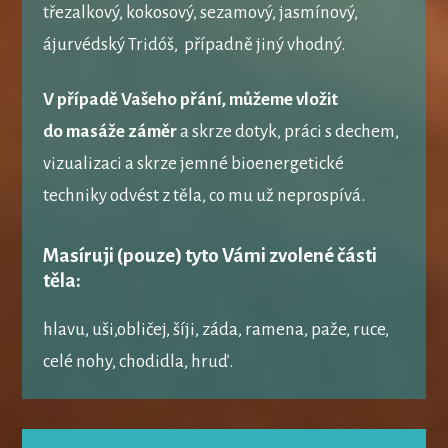
třezalkový, kokosový, sezamový, jasmínový,
ájurvédský Tridóš, případně jiný vhodný.
V případě Vašeho přání, můžeme vložit
do masáže záměr
a skrze dotyk, práci s dechem,
vizualizaci a skrze jemné bioenergetické
techniky odvést z těla, co mu už neprospívá.
Masíruji
(pouze)
tyto Vámi zvolené části
těla:
hlavu, uši,obličej, šíji, záda, ramena, paže, ruce,
celé nohy, chodidla, hruď.