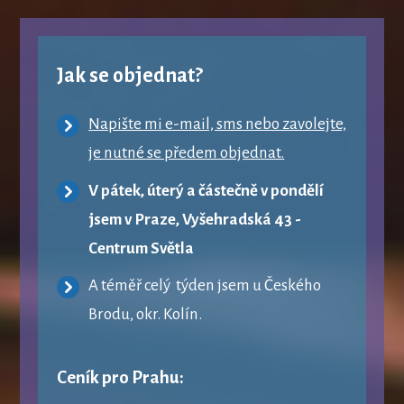
Jak se objednat?
Napište mi e-mail, sms nebo zavolejte,
je nutné se předem objednat.
V pátek, úterý a částečně v pondělí
jsem v Praze, Vyšehradská 43 -
Centrum Světla
A téměř celý týden jsem u Českého
Brodu, okr. Kolín.
Ceník pro Prahu: