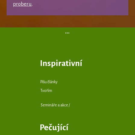
proberu
.
...
Inspirativní
Píšu články
Tvořím
Semináře a akce /
Pečující