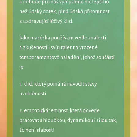
a nebude pro nás vymyšleno nic lepšího
než lidský dotek, plná lidská přítomnost
a uzdravující léčivý klid.
Jako masérka používám vedle znalostí
a zkušeností i svůj talent a vrozené
temperamentové naladění, jehož součástí
je:
1. klid, který pomáhá navodit stavy
uvolněnosti
2. empatická jemnost, která dovede
pracovat s hloubkou, dynamikou i silou tak,
že není slabostí