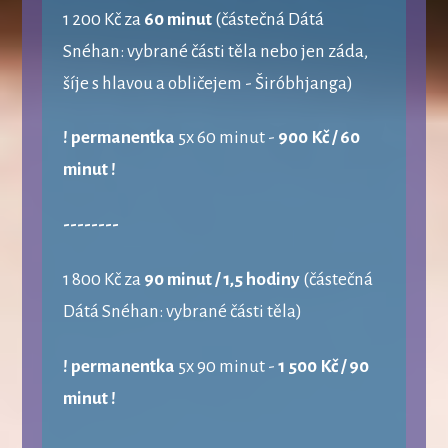
1 200 Kč za
60 minut
(částečná Dátá
Snéhan: vybrané části těla nebo jen záda,
šíje s hlavou a obličejem - Širóbhjanga)
! permanentka
5x 60 minut -
900 Kč / 60
minut !
--------
1 800 Kč za
90 minut / 1,5 hodiny
(částečná
Dátá Snéhan: vybrané části těla)
! permanentka
5x 90 minut -
1 500 Kč / 90
minut !