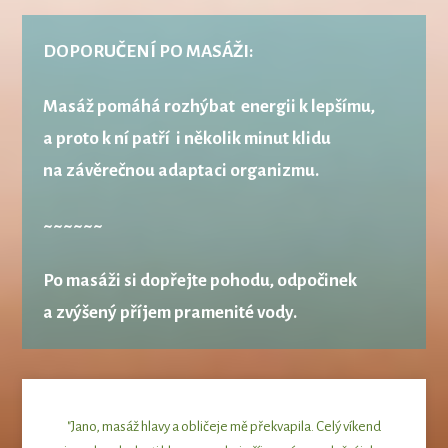
DOPORUČENÍ PO MASÁŽI:
Masáž pomáhá rozhýbat energii k lepšímu,
a proto k ní patří
i několik minut klidu
na závěrečnou adaptaci organizmu.
~~~~~~
Po masáži si dopřejte pohodu, odpočinek
a zvýšený příjem pramenité vody.
"Jano, masáž hlavy a obličeje mě překvapila. Celý víkend