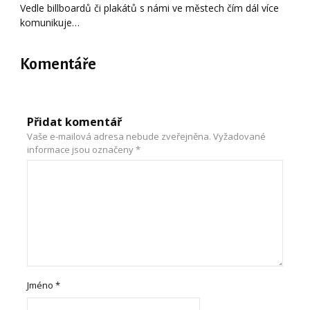
Vedle billboardů či plakátů s námi ve městech čím dál více
komunikuje…
Komentáře
Přidat komentář
Vaše e-mailová adresa nebude zveřejněna.
Vyžadované
informace jsou označeny
*
Jméno
*