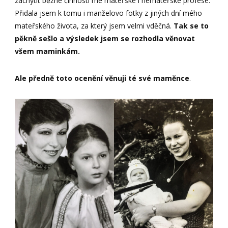
zachytit běžné činnosti mé mateřské i nemateřské profese.
Přidala jsem k tomu i manželovo fotky z jiných dní mého
mateřského života, za který jsem velmi vděčná.
Tak se to
pěkně sešlo a výsledek jsem se rozhodla věnovat
všem maminkám.
Ale předně toto ocenění věnuji té své maměnce
.