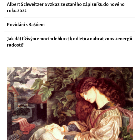
Albert Schweitzer a vzkaz ze starého zápisníku do nového
roku 2022
Povídání s Bašóem
Jak dát tíživým emocím lehkost k odletu a nabrat znovu energii
radosti?