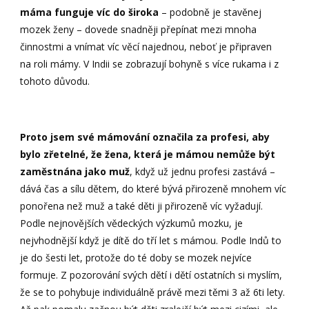
máma funguje víc do široka
– podobně je stavěnej
mozek ženy – dovede snadněji přepínat mezi mnoha
činnostmi a vnímat víc věcí najednou, neboť je připraven
na roli mámy. V Indii se zobrazují bohyně s více rukama i z
tohoto důvodu.
Proto jsem své mámování označila za profesi, aby
bylo zřetelné, že žena, která je mámou nemůže být
zaměstnána jako muž
, když už jednu profesi zastává –
dává čas a sílu dětem, do které bývá přirozeně mnohem víc
ponořena než muž a také děti ji přirozeně víc vyžadují.
Podle nejnovějších vědeckých výzkumů mozku, je
nejvhodnější když je dítě do tří let s mámou. Podle Indů to
je do šesti let, protože do té doby se mozek nejvíce
formuje. Z pozorování svých dětí i dětí ostatních si myslím,
že se to pohybuje individuálně právě mezi těmi 3 až 6ti lety.