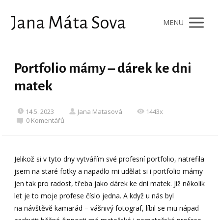
Jana Máta Sova
MENU
Portfolio mámy – dárek ke dni
matek
14.5. 2023
Jana Matasová
1443x
0 Komentářů
Jelikož si v tyto dny vytvářím své profesní portfolio, natrefila
jsem na staré fotky a napadlo mi udělat si i portfolio mámy
jen tak pro radost, třeba jako dárek ke dni matek. Již několik
let je to moje profese číslo jedna. A když u nás byl
na návštěvě kamarád – vášnivý fotograf, líbil se mu nápad