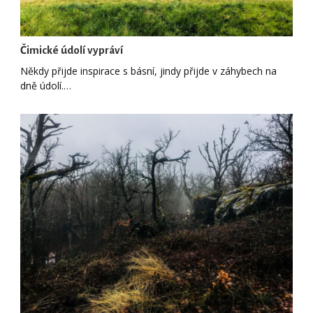
Čimické údolí vypráví
Někdy přijde inspirace s básní, jindy přijde v záhybech na
dně údolí.…