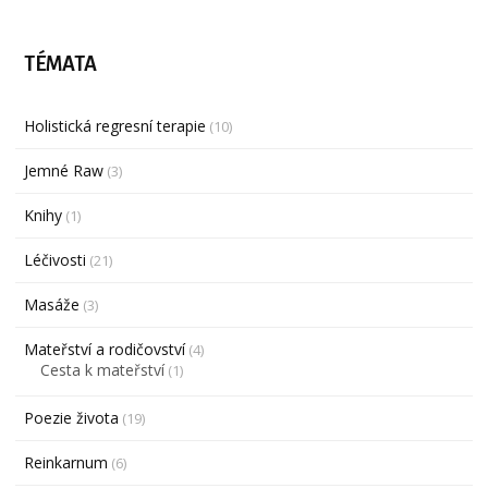
TÉMATA
Holistická regresní terapie
(10)
Jemné Raw
(3)
Knihy
(1)
Léčivosti
(21)
Masáže
(3)
Mateřství a rodičovství
(4)
Cesta k mateřství
(1)
Poezie života
(19)
Reinkarnum
(6)