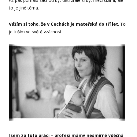
Až pak pomalu začnou být děti zralejší být mezi cizími, ale
to je jiné téma.
Vážím si toho, že v Čechách je mateřská do tří let
. To
je tuším ve světě vzácnost.
Jsem za tuto práci – profesi mámy nesmírně vděčná