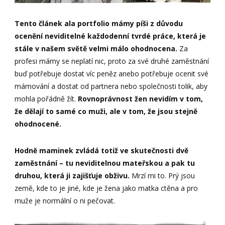
Tento článek ala portfolio mámy píši z důvodu
ocenění neviditelné každodenní tvrdé práce, která je
stále v našem světě velmi málo ohodnocena.
Za
profesi mámy se neplatí nic, proto za své druhé zaměstnání
buď potřebuje dostat víc peněz anebo potřebuje ocenit své
mámování a dostat od partnera nebo společnosti tolik, aby
mohla pořádně žít.
Rovnoprávnost žen nevidím v tom,
že dělají to samé co muži, ale v tom, že jsou stejně
ohodnocené.
Hodně maminek zvládá totiž ve skutečnosti dvě
zaměstnání – tu neviditelnou mateřskou a pak tu
druhou, která ji zajišťuje obživu.
Mrzí mi to. Prý jsou
země, kde to je jiné, kde je žena jako matka ctěna a pro
muže je normální o ni pečovat.