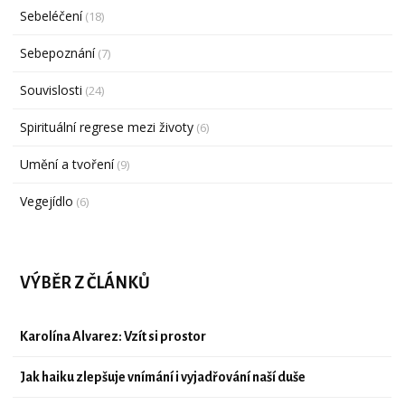
Sebeléčení
(18)
Sebepoznání
(7)
Souvislosti
(24)
Spirituální regrese mezi životy
(6)
Umění a tvoření
(9)
Vegejídlo
(6)
VÝBĚR Z ČLÁNKŮ
Karolína Alvarez: Vzít si prostor
Jak haiku zlepšuje vnímání i vyjadřování naší duše