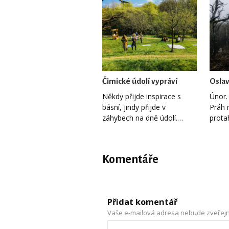
Čimické údolí vypráví
Oslav
Někdy přijde inspirace s
Únor.
básní, jindy přijde v
Práh 
záhybech na dně údolí.…
prota
Komentáře
Přidat komentář
Vaše e-mailová adresa nebude zveřej