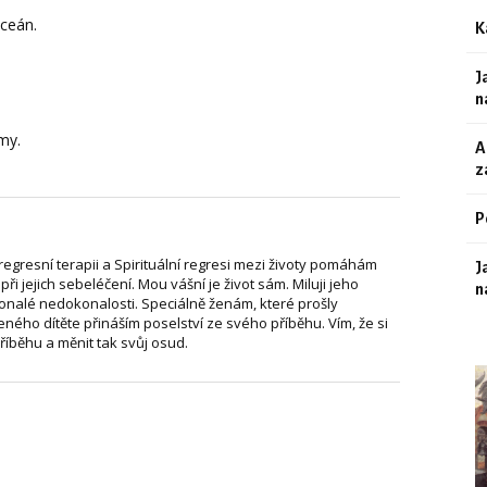
oceán.
K
J
n
my.
A
z
P
 regresní terapii a Spirituální regresi mezi životy pomáhám
J
i jejich sebeléčení. Mou vášní je život sám. Miluji jeho
n
konalé nedokonalosti. Speciálně ženám, které prošly
ého dítěte přináším poselství ze svého příběhu. Vím, že si
íběhu a měnit tak svůj osud.