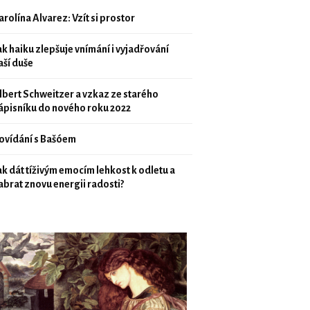
arolína Alvarez: Vzít si prostor
ak haiku zlepšuje vnímání i vyjadřování
aší duše
lbert Schweitzer a vzkaz ze starého
ápisníku do nového roku 2022
ovídání s Bašóem
ak dát tíživým emocím lehkost k odletu a
abrat znovu energii radosti?