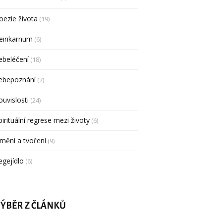
oezie života
(19)
einkarnum
(6)
ebeléčení
(18)
ebepoznání
(7)
ouvislosti
(24)
pirituální regrese mezi životy
(6)
mění a tvoření
(9)
egejídlo
(6)
ÝBĚR Z ČLÁNKŮ