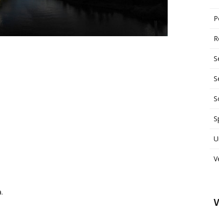
P
R
S
S
S
S
U
V
.
V