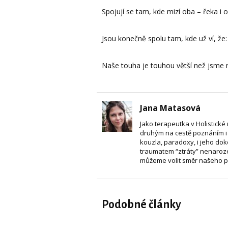
Spojují se tam, kde mizí oba – řeka i 
Jsou konečně spolu tam, kde už ví, že:
Naše touha je touhou větší než jsme 
Jana Matasová
Jako terapeutka v Holistické
druhým na cestě poznáním i př
kouzla, paradoxy, i jeho do
traumatem “ztráty” nenarozen
můžeme volit směr našeho př
Podobné články