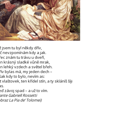
ž jsem tu byl někdy dřív,
eč nevzpomínám kdy a jak.
řec znám tu trávu u dveří,
en krásný sladké vůně mrak,
en lehký vzdech a světel břeh.
řív bylas má, my jeden dech –
šak kdy to bylo, nevím as:
t vlaštovek, ten křídel stín, a ty skláníš šíji
as.
eď závoj spad – a už to vím.
ante Gabriell Rossetti
obraz La Pia de‘ Tolomei)