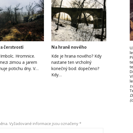
a čerstvosti
Na hraně nového
U
l
 Imbolc. Hromnice.
Kde je hrana nového? Kdy
P
mezi zimou a jarem
nastane ten vrcholný
t
t
huje potichu dny. V…
konečný bod: dopečeno?
D
Kdy…
V
le
z
T
D
(
něna.
Vyžadované informace jsou označeny
*