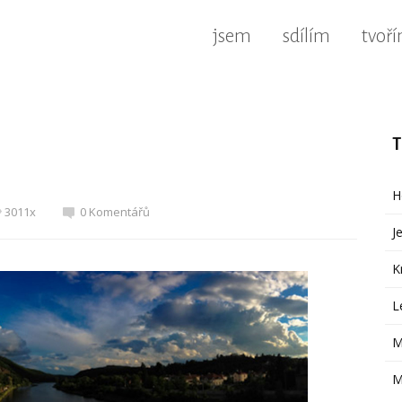
jsem
sdílím
tvoř
T
H
3011x
0 Komentářů
J
K
L
M
M