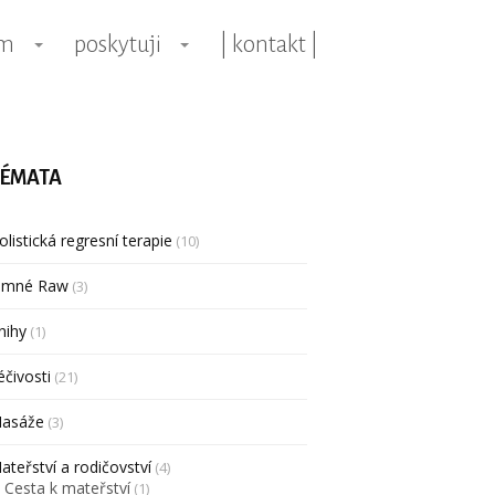
ím
poskytuji
| kontakt |
ÉMATA
olistická regresní terapie
(10)
emné Raw
(3)
nihy
(1)
éčivosti
(21)
asáže
(3)
ateřství a rodičovství
(4)
Cesta k mateřství
(1)