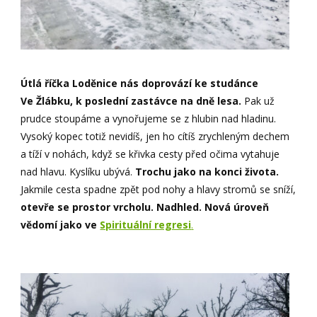
Útlá říčka Loděnice nás doprovází ke studánce
Ve Žlábku, k poslední zastávce na dně lesa.
Pak už
prudce stoupáme a vynořujeme se z hlubin nad hladinu.
Vysoký kopec totiž nevidíš, jen ho cítíš zrychleným dechem
a tíží v nohách, když se křivka cesty před očima vytahuje
nad hlavu. Kyslíku ubývá.
Trochu jako na konci života.
Jakmile cesta spadne zpět pod nohy a hlavy stromů se sníží,
otevře se prostor vrcholu. Nadhled. Nová úroveň
vědomí jako ve
Spirituální regresi
.