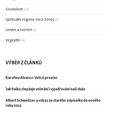
Souvislosti
(24)
Spirituální regrese mezi životy
(6)
Umění a tvoření
(9)
Vegejídlo
(6)
VÝBĚR Z ČLÁNKŮ
Karolína Alvarez: Vzít si prostor
Jak haiku zlepšuje vnímání i vyjadřování naší duše
Albert Schweitzer a vzkaz ze starého zápisníku do nového
roku 2022