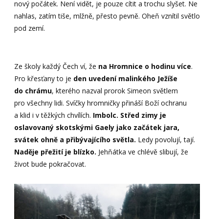
nový počátek. Není vidět, je pouze cítit a trochu slyšet. Ne
nahlas, zatím tiše, mlžně, přesto pevně. Oheň vznítil světlo
pod zemí.
Ze školy každý Čech ví, že
na Hromnice o hodinu více
.
Pro křesťany to je
den uvedení malinkého Ježíše
do chrámu
, kterého nazval prorok Simeon světlem
pro všechny lidi. Svíčky hromničky přináší Boží ochranu
a klid i v těžkých chvílích.
Imbolc. Střed zimy je
oslavovaný skotskými Gaely jako začátek jara,
svátek ohně a přibývajícího světla.
Ledy povolují, tají.
Naděje přežití je blízko.
Jehňátka ve chlévě slibují, že
život bude pokračovat.