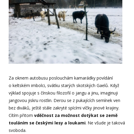
Za oknem autobusu poslouchám kamarádky povídání
o keltském imbolci, svátku starých skotských Gaelů. Když
výklad spojuje s čínskou filozofií o jangu a jinu, imaginuji
jangovou jiskru rostlin. Derou se z pukajících semínek ven
bez diváků, ještě stále zakryté spícími víčky jinové krajiny.
Cítím přitom
vděčnost za možnost dotýkat se země
touláním se českými lesy a loukami
. Ne všude je taková
svoboda.