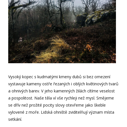
Vysoký kopec s kudrnatými kmeny dubů si bez omezení
vystavuje kameny ostře řezaných i oblých květinových tvarů
a ohnivých barev. V jeho kamenných žilách cítíme veselost
a pospolitost. Naše těla ví vše rychleji než mysl. Smějeme
se dřív než prožité pocity slovy otevřeme jako škeble
vylovené z moře. Lidská ohniště zviditelňují význam místa
setkání.