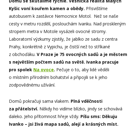
Domů se skutálíme rychle. Vesnická realita Malých
Kyšic voní kouřem kamen a obědy.
Přisvištíme
autobusem k zastávce Nemocnice Motol. Než se naše
cesty v metru rozdělí, poslouchám Ivanku. Nad proskleným
stropem metra v Motole vysázeli ovocné stromy.
Laboratorní výzkumy zjistily, že jablko ze sadu z centra
Prahy, konkrétně z Vypichu, je čistší než to stříkané
z obchoďáku.
V Praze je 75 ovocných sadů a je městem
s největším počtem sadů na světě. Ivanka pracuje
pro spolek
Na ovoce
.
Pečuje o to, aby lidé věděli
o místním přírodním bohatství a připojili se k jeho
zodpovědnému užívání.
Domů pokračuji sama vlakem.
Plná vděčnosti
za přátelství.
Někdy ho vidíme blízko, jindy se schovává
daleko. Jeho přítomnost hřeje vždy.
Píšu sms: Děkuju
Ivanko – jsi živá mapa sadů, alejí a krásných míst.