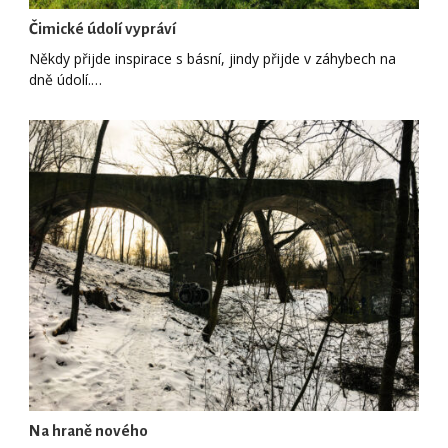
Čimické údolí vypráví
Někdy přijde inspirace s básní, jindy přijde v záhybech na
dně údolí.…
Na hraně nového