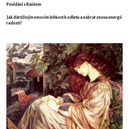
Povídání s Bašóem
Jak dát tíživým emocím lehkost k odletu a nabrat znovu energii
radosti?