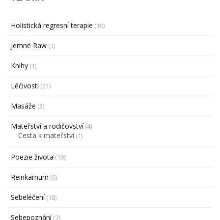
Holistická regresní terapie
(10)
Jemné Raw
(3)
Knihy
(1)
Léčivosti
(21)
Masáže
(3)
Mateřství a rodičovství
(4)
Cesta k mateřství
(1)
Poezie života
(19)
Reinkarnum
(6)
Sebeléčení
(18)
Sebepoznání
(7)