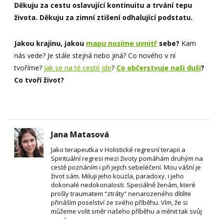
Děkuju za cestu oslavující kontinuitu a trvání tepu
života.
Děkuju za zimní ztišení odhalující podstatu.
Jakou krajinu, jakou
mapu nosíme uvnitř
sebe?
Kam
nás vede? Je stále stejná nebo jiná? Co nového v ní
tvoříme?
Jak se na té cestě jde
?
Co občerstvuje naši duši
?
Co tvoří život?
Jana Matasová
Jako terapeutka v Holistické regresní terapii a
Spirituální regresi mezi životy pomáhám druhým na
cestě poznáním i při jejich sebeléčení. Mou vášní je
život sám. Miluji jeho kouzla, paradoxy, i jeho
dokonalé nedokonalosti. Speciálně ženám, které
prošly traumatem “ztráty” nenarozeného dítěte
přináším poselství ze svého příběhu. Vím, že si
můžeme volit směr našeho příběhu a měnit tak svůj