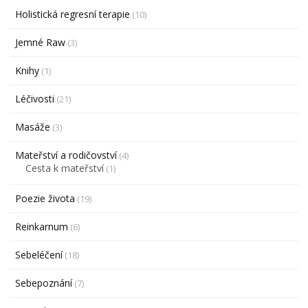
Holistická regresní terapie
(10)
Jemné Raw
(3)
Knihy
(1)
Léčivosti
(21)
Masáže
(3)
Mateřství a rodičovství
(4)
Cesta k mateřství
(1)
Poezie života
(19)
Reinkarnum
(6)
Sebeléčení
(18)
Sebepoznání
(7)