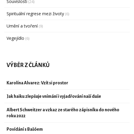
Souvislosti
(24)
Spirituální regrese mezi životy
(6)
Umění a tvoření
(9)
Vegejídlo
(6)
VÝBĚR Z ČLÁNKŮ
Karolína Alvarez: Vzít si prostor
Jak haiku zlepšuje vnímání i vyjadřování naší duše
Albert Schweitzer a vzkaz ze starého zápisníku do nového
roku 2022
Povídání s Bašóem