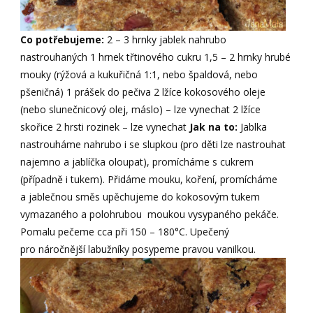
Co potřebujeme:
2 – 3 hrnky jablek nahrubo
nastrouhaných 1 hrnek třtinového cukru 1,5 – 2 hrnky hrubé
mouky (rýžová a kukuřičná 1:1, nebo špaldová, nebo
pšeničná) 1 prášek do pečiva 2 lžíce kokosového oleje
(nebo slunečnicový olej, máslo) – lze vynechat 2 lžíce
skořice 2 hrsti rozinek – lze vynechat
Jak na to:
Jablka
nastrouháme nahrubo i se slupkou (pro děti lze nastrouhat
najemno a jablíčka oloupat), promícháme s cukrem
(případně i tukem). Přidáme mouku, koření, promícháme
a jablečnou směs upěchujeme do kokosovým tukem
vymazaného a polohrubou moukou vysypaného pekáče.
Pomalu pečeme cca při 150 – 180°C. Upečený
pro náročnější labužníky posypeme pravou vanilkou.