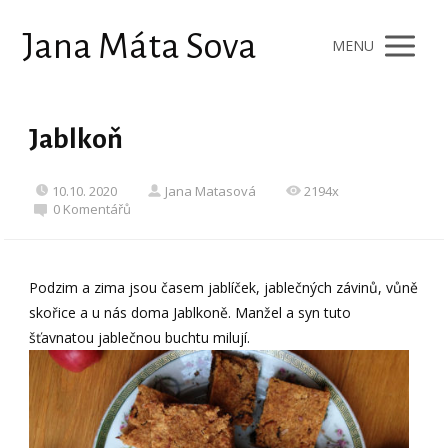
Jana Máta Sova
MENU
Jablkoň
10.10. 2020
Jana Matasová
2194x
0 Komentářů
Podzim a zima jsou časem jablíček, jablečných závinů, vůně
skořice a u nás doma Jablkoně. Manžel a syn tuto
šťavnatou jablečnou buchtu milují.