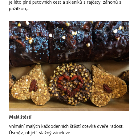
Je léto plné putovních cest a skleníků s rajčaty, záhonů s
pažitkou,…
Malá štěstí
Vnímání malých každodenních štěstí otevírá dveře radosti.
Úsměv, objetí, vlažný vánek ve…