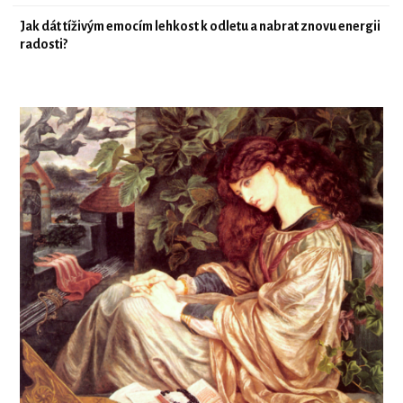
Jak dát tíživým emocím lehkost k odletu a nabrat znovu energii
radosti?