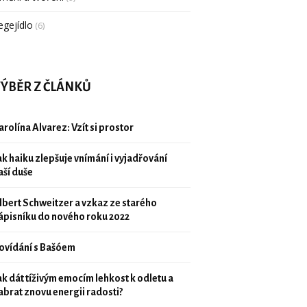
egejídlo
(6)
ÝBĚR Z ČLÁNKŮ
arolína Alvarez: Vzít si prostor
ak haiku zlepšuje vnímání i vyjadřování
aší duše
lbert Schweitzer a vzkaz ze starého
ápisníku do nového roku 2022
ovídání s Bašóem
ak dát tíživým emocím lehkost k odletu a
abrat znovu energii radosti?