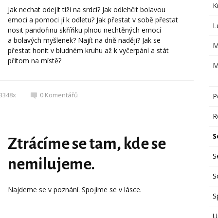
K
Jak nechat odejít tíži na srdci? Jak odlehčit bolavou
emoci a pomoci jí k odletu? Jak přestat v sobě přestat
L
nosit pandořinu skříňku plnou nechtěných emocí
a bolavých myšlenek? Najít na dně naději? Jak se
M
přestat honit v bludném kruhu až k vyčerpání a stát
přitom na místě?
M
3348x
0
Komentářů
P
R
S
Ztrácíme se tam, kde se
S
nemilujeme.
S
Najdeme se v poznání. Spojíme se v lásce.
S
U