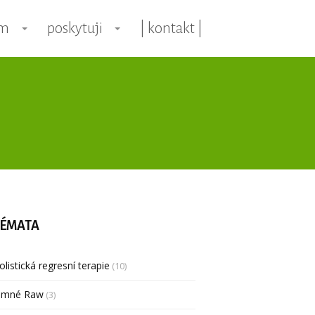
ím
poskytuji
| kontakt |
ÉMATA
olistická regresní terapie
(10)
emné Raw
(3)