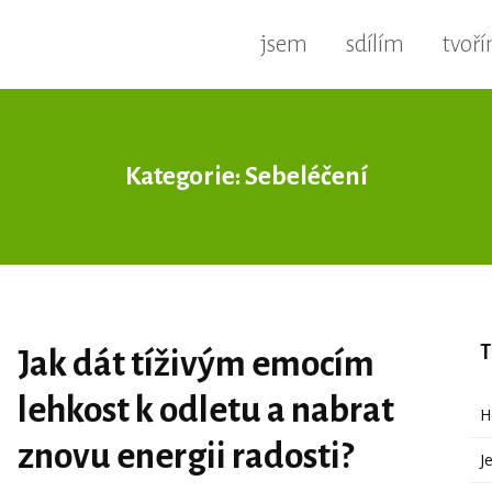
jsem
sdílím
tvoř
Kategorie: Sebeléčení
T
Jak dát tíživým emocím
lehkost k odletu a nabrat
H
znovu energii radosti?
J