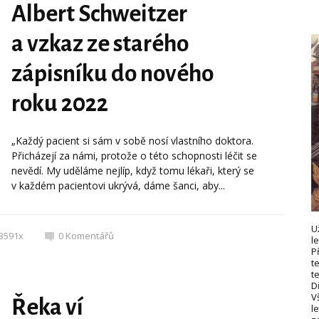
Albert Schweitzer
a vzkaz ze starého
zápisníku do nového
roku 2022
„Každý pacient si sám v sobě nosí vlastního doktora.
Přicházejí za námi, protože o této schopnosti léčit se
nevědí. My uděláme nejlíp, když tomu lékaři, který se
v každém pacientovi ukrývá, dáme šanci, aby...
U
3591x
0
Komentářů
l
P
t
t
D
V
Řeka ví
le