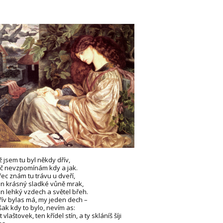
ž jsem tu byl někdy dřív,
eč nevzpomínám kdy a jak.
řec znám tu trávu u dveří,
en krásný sladké vůně mrak,
en lehký vzdech a světel břeh.
řív bylas má, my jeden dech –
šak kdy to bylo, nevím as:
t vlaštovek, ten křídel stín, a ty skláníš šíji