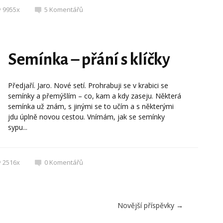
9955x
5
Komentářů
Semínka – přání s klíčky
Předjaří. Jaro. Nové setí. Prohrabuji se v krabici se
semínky a přemýšlím – co, kam a kdy zaseju. Některá
semínka už znám, s jinými se to učím a s některými
jdu úplně novou cestou. Vnímám, jak se semínky
sypu...
2516x
0
Komentářů
Novější příspěvky
→