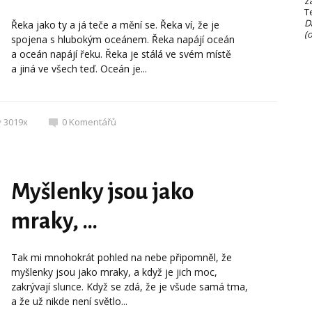
z
T
D
Řeka jako ty a já teče a mění se. Řeka ví, že je
(
spojena s hlubokým oceánem. Řeka napájí oceán
a oceán napájí řeku. Řeka je stálá ve svém místě
a jiná ve všech teď. Oceán je...
3019x
0
Komentářů
Myšlenky jsou jako
mraky, …
Tak mi mnohokrát pohled na nebe připomněl, že
myšlenky jsou jako mraky, a když je jich moc,
zakrývají slunce. Když se zdá, že je všude samá tma,
a že už nikde není světlo...