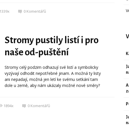
V
1339x
0
Komentářů
V
Stromy pustily listí i pro
naše od-puštění
K
J
Stromy celý podzim odhazují své listí a symbolicky
n
vyzývají odhodit nepotřebné jinam. A možná ty listy
ani nepadají, možná jen letí ke svému setkání tam
dole u země, aby nám ukázaly možné nové směry?
A
z
P
1894x
0
Komentářů
J
n