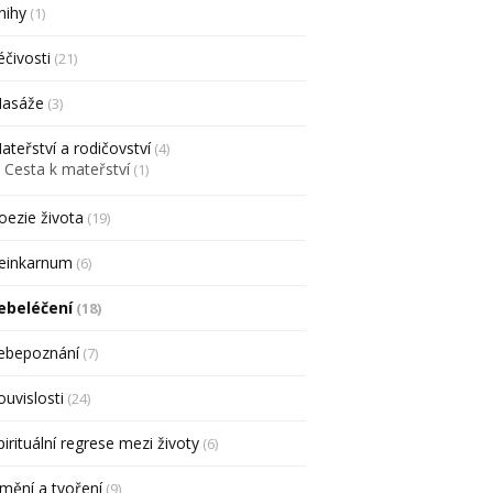
nihy
(1)
éčivosti
(21)
asáže
(3)
ateřství a rodičovství
(4)
Cesta k mateřství
(1)
oezie života
(19)
einkarnum
(6)
ebeléčení
(18)
ebepoznání
(7)
ouvislosti
(24)
pirituální regrese mezi životy
(6)
mění a tvoření
(9)