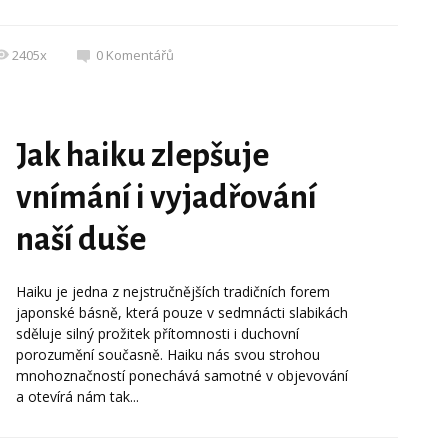
2405x
0
Komentářů
Jak haiku zlepšuje
vnímání i vyjadřování
naší duše
Haiku je jedna z nejstručnějších tradičních forem
japonské básně, která pouze v sedmnácti slabikách
sděluje silný prožitek přítomnosti i duchovní
porozumění současně. Haiku nás svou strohou
mnohoznačností ponechává samotné v objevování
a otevírá nám tak...