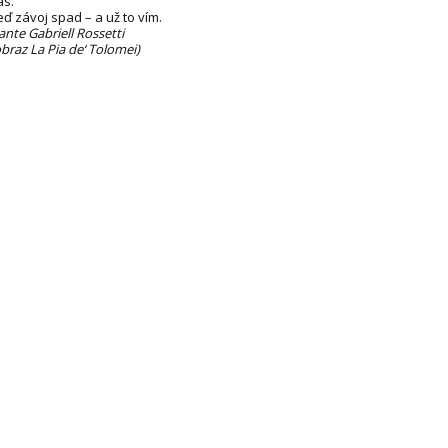
as.
eď závoj spad – a už to vím.
ante Gabriell Rossetti
obraz La Pia de‘ Tolomei)