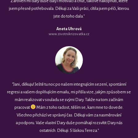
Zároveň mi dary duše daly i motivaci a chuť, takové nakopnutí, které
jsem přesně potřebovala. Děkuji za Vaši práci, cítila jsem péči, kterou
jste do toho dala."
Aneta Uhrová
www.zivotnikrizovatka.cz
"Jani, děkuju! Ještě tu noc po našem integrujícím sezení, spontánní
regresi a vašem doplňujícím emailu, mi přišla vize, jakým způsobem se
mám realizovat v souladu se svými Dary. Takže na tom začínám
pracovat
Mám z toho radost, těším se, kam mne to dovede.
Všechno přichází ve správný čas. Děkuji vám za nasměrování
a podporu. Vaše vlastní Dary duše pomáhají rozsvítit Dary nás
ostatních. Děkuji. S láskou Tereza."