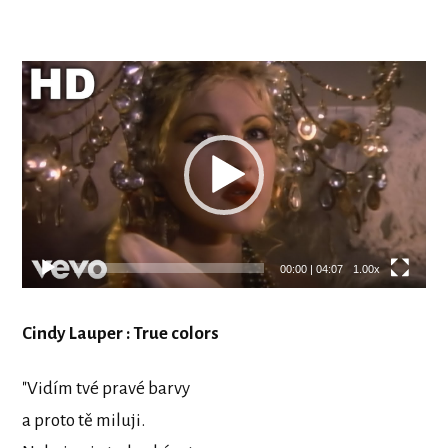
Video
přehrávač
00:00
|
04:07
1.00x
Cindy Lauper : True colors
"Vidím tvé pravé barvy
a proto tě miluji.