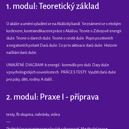
1. modul: Teoretický základ
O akáše a umění vyladění se na Akášický kanál. Seznámení se s etickým
kodexem, kontraindikacemi práce s Akášou. Teorie o Zdrojové energii
duše. Teorie o darech duše. Teorie o cestě duše. Popis pozitivních
a negativních polarit Darů duše. Co je to aktivace darů duše. Historie
načítání darů duše.
UNIKÁTNÍ: DIAGRAM 8 energií - kormidlo pro duši. Dary duše
v psychologických souvislostech. PRÁCE S TESTY. Využití darů duše
pro páry, děti, rodiny. A další …
2. modul: Praxe I - příprava
texty, fb skupina, nahrávky, videa
—
Praktický rozvoj mimosmyslových schopností. Meditační praxe