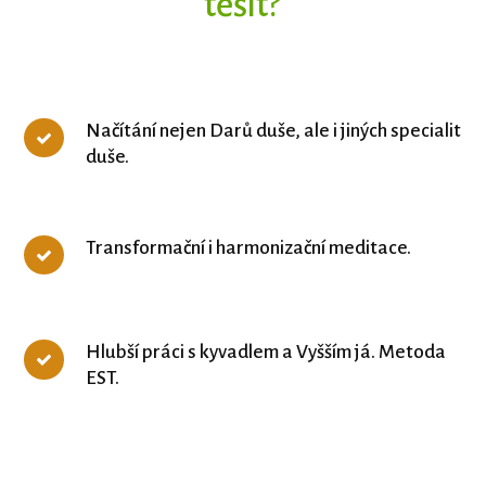
těšit?
Načítání nejen Darů duše, ale i jiných specialit
duše.
Transformační i harmonizační meditace.
Hlubší práci s kyvadlem a Vyšším já. Metoda
EST.