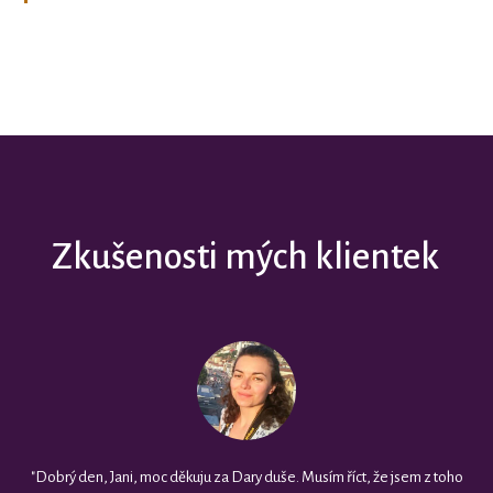
Zkušenosti mých klientek
"Dobrý den, Jani, moc děkuju za Dary duše. Musím říct, že jsem z toho