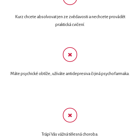
Kurz chcete absolvovat jen ze zvědavosti a nechcete provádět
praktická cvičení.
Máte psychické obtíže, užíváte antidepresiva či jiná psychofarmaka.
Trápí Vás vážná tělesná choroba.