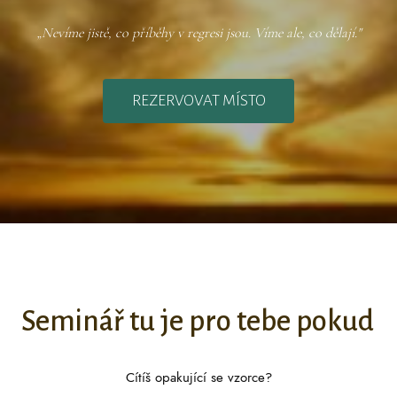
„Nevíme jistě, co příběhy v regresi jsou. Víme ale, co dělají."
REZERVOVAT MÍSTO
Seminář tu je pro tebe pokud
Cítíš opakující se vzorce?