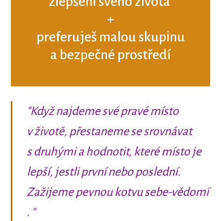
zlepšení svého života
+
preferuješ malou skupinu
a bezpečné prostředí
"Když najdeme své pravé místo
v životě, přestaneme se srovnávat
s druhými a hodnotit, které místo je
lepší, jestli první nebo poslední.
Zažijeme pevnou kotvu sebe-vědomí
. "