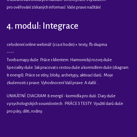
pro ověřování získaných informací. Vaše praxe načítání.
4. modul: Integrace
celodenní online webinář (cca 6 hodin) + texty, fb skupina
----
Tvorba mapy duše. Práce s klientem. Harmonický rozvoj duše.
Speciality duše. Jak pracovat s cestou duše a kormidlem duše (diagram
8 energií). Práce se stíny, bloky, archetypy, aktivací darů. Moje
zkušenosti z praxe. Vyhodnocení Vaší praxe. A další ...
UNIKÁTNÍ: DIAGRAM 8 energií - kormidla pro duši. Dary duše
v psychologických souvislostech. PRÁCE S TESTY. Využití darů duše
pro páry, děti, rodiny.