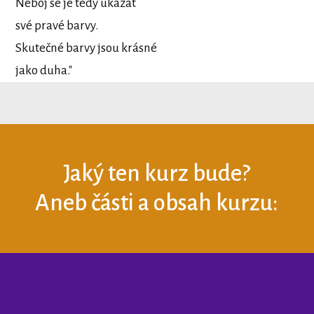
Neboj se je tedy ukázat
své pravé barvy.
Skutečné barvy jsou krásné
jako duha."
Jaký ten kurz bude?
Aneb části a obsah kurzu: