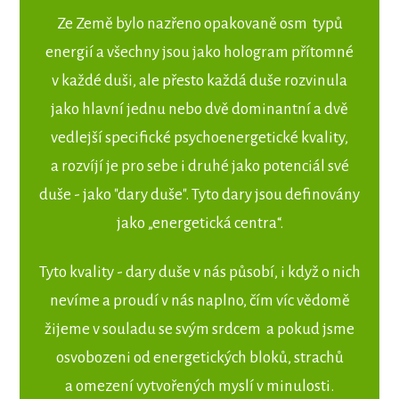
Ze Země bylo nazřeno opakovaně osm typů
energií a všechny jsou jako hologram přítomné
v každé duši, ale přesto každá duše rozvinula
jako hlavní jednu nebo dvě dominantní a dvě
vedlejší specifické psychoenergetické kvality,
a rozvíjí je pro sebe i druhé jako potenciál své
duše - jako "dary duše". Tyto dary jsou definovány
jako „energetická centra“.
Tyto kvality - dary duše v nás působí, i když o nich
nevíme a proudí v nás naplno, čím víc vědomě
žijeme v souladu se svým srdcem a pokud jsme
osvobozeni od energetických bloků, strachů
a omezení vytvořených myslí v minulosti.