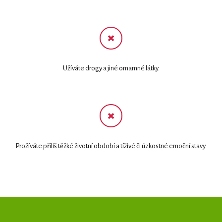
Užíváte drogy a jiné omamné látky.
Prožíváte příliš těžké životní období a tíživé či úzkostné emoční stavy.