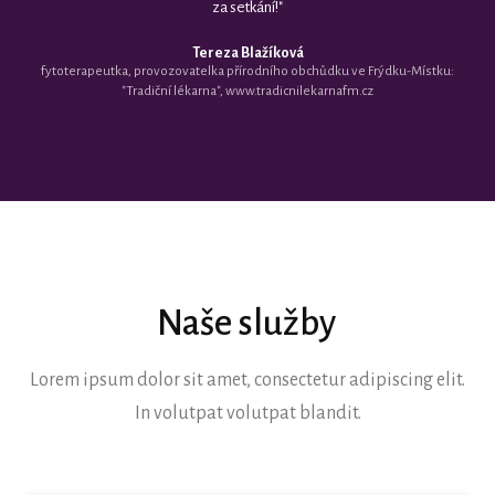
za setkání!"
Tereza Blažíková
fytoterapeutka, provozovatelka přírodního obchůdku ve Frýdku-Místku:
"Tradiční lékarna", www.tradicnilekarnafm.cz
Naše služby
Lorem ipsum dolor sit amet, consectetur adipiscing elit.
In volutpat volutpat blandit.