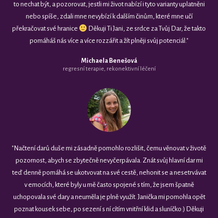
to nechat být, a pozorovat, jestli mi život nabízí i tyto varianty uplatněni
nebo spíše, zdali mne nevybízí k dalším činům, které mne učí
překračovat své hranice
Děkuji Ti Jani, ze srdce za Tvůj Dar, že takto
pomáháš nás více a více rozzářit a žít plněji svůj potenciál."
Michaela Benešová
regresní terapie, rekonektivní léčení
"Načtení darů duše mi zásadně pomohlo rozlišit, čemu věnovat v životě
pozornost, abych se zbytečně nevyčerpávala. Znát svůj hlavní dar mi
teď denně pomáhá se ukotvovat na své cestě, nehonit se a nesetrvávat
v emocích, které byly u mě často spojené s tím, že jsem špatně
uchopovala své dary a neuměla je plně využít. Janička mi pomohla opět
poznat kousek sebe, po sezení s ní cítím vnitřní klid a sluníčko:) Děkuji