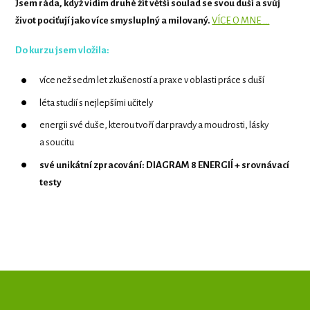
Jsem ráda, když vidím druhé žít větší soulad se svou duší a svůj
život pociťují jako více smysluplný a milovaný.
VÍCE O MNE ...
Do kurzu jsem vložila:
více než sedm let zkušeností a praxe v oblasti práce s duší
léta studií s nejlepšími učitely
energii své duše, kterou tvoří dar pravdy a moudrosti, lásky
a soucitu
své unikátní zpracování: DIAGRAM 8 ENERGIÍ + srovnávací
testy