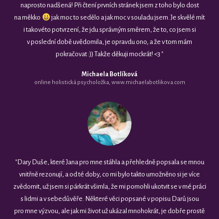
naprosto nadšená! Při čtení prvních stránek jsem z toho bylo dost
na měkko
jak moc to sedělo a jak moc v souladu jsem. Je skvělé mít
i takovéto potvrzení, že jdu správným směrem, že to, co jsem si
v poslední době uvědomila, je opravdu ono, a že v tom mám
pokračovat :)) Takže děkuji mockrát! <3 "
Michaela Botlíková
online holistická psycholožka, www.michaelabotlikova.com
"Dary Duše, které Jana pro mne stáhla a přehledně popsala se mnou
vnitřně rezonují, a od té doby, co mi bylo takto umožněno si je více
zvědomit, už jsem si párkrát všimla, že mi pomohli ukotvit se v mé práci
s lidmi a v sebedůvěře. Některé věci popsané v popisu Darů jsou
pro mne výzvou, ale jak mi život už ukázal mnohokrát, je dobře prostě