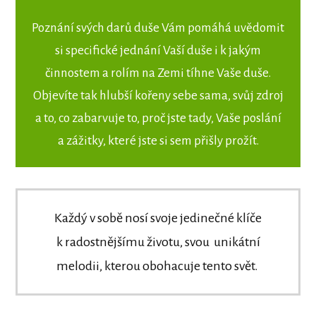
Poznání svých darů duše Vám pomáhá uvědomit
si specifické jednání Vaší duše i k jakým
činnostem a rolím na Zemi tíhne Vaše duše.
Objevíte tak hlubší kořeny sebe sama, svůj zdroj
a to, co zabarvuje to, proč jste tady, Vaše poslání
a zážitky, které jste si sem přišly prožít.
Každý v sobě nosí svoje jedinečné klíče
k radostnějšímu životu, svou unikátní
melodii, kterou obohacuje tento svět.