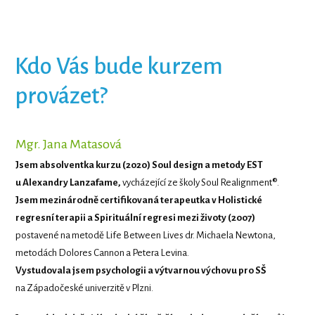
Kdo Vás bude kurzem
provázet?
Mgr. Jana Matasová
Jsem absolventka kurzu (2020) Soul design a metody EST
u Alexandry Lanzafame,
vycházející ze školy Soul Realignment®.
Jsem mezinárodně certifikovaná terapeutka v Holistické
regresní terapii a Spirituální regresi mezi životy (2007)
postavené na metodě Life Between Lives dr. Michaela Newtona,
metodách Dolores Cannon a Petera Levina.
Vystudovala jsem psychologii a výtvarnou výchovu pro SŠ
na Západočeské univerzitě v Plzni.