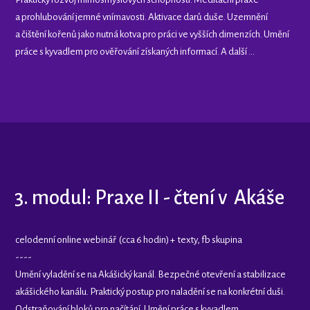
a prohlubování jemné vnímavosti. Aktivace darů duše. Uzemnění
a čištění kořenů jako nutná kotva pro práci ve vyšších dimenzích. Umění
práce s kyvadlem pro ověřování získaných informací. A další ...
3. modul: Praxe II - čtení v Akáše
celodenní online webinář (cca 6 hodin) + texty, fb skupina
----
Umění vyladění se na Akášický kanál. Bezpečné otevření a stabilizace
akášického kanálu. Praktický postup pro naladění se na konkrétní duši.
Odstraňování bloků pro načítání. Umění práce s kyvadlem