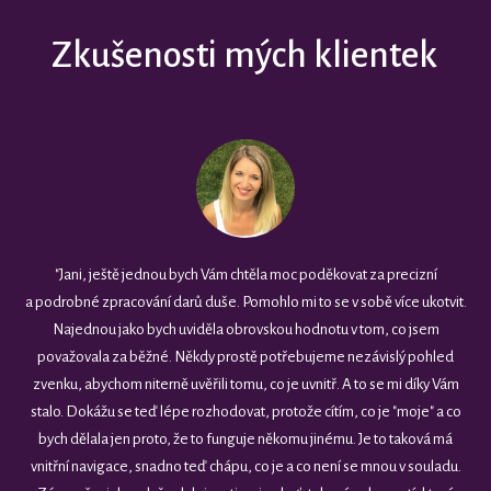
Zkušenosti mých klientek
"Jani, ještě jednou bych Vám chtěla moc poděkovat za precizní
a podrobné zpracování darů duše. Pomohlo mi to se v sobě více ukotvit.
Najednou jako bych uviděla obrovskou hodnotu v tom, co jsem
považovala za běžné. Někdy prostě potřebujeme nezávislý pohled
zvenku, abychom niterně uvěřili tomu, co je uvnitř. A to se mi díky Vám
stalo. Dokážu se teď lépe rozhodovat, protože cítím, co je "moje" a co
bych dělala jen proto, že to funguje někomu jinému. Je to taková má
vnitřní navigace, snadno teď chápu, co je a co není se mnou v souladu.